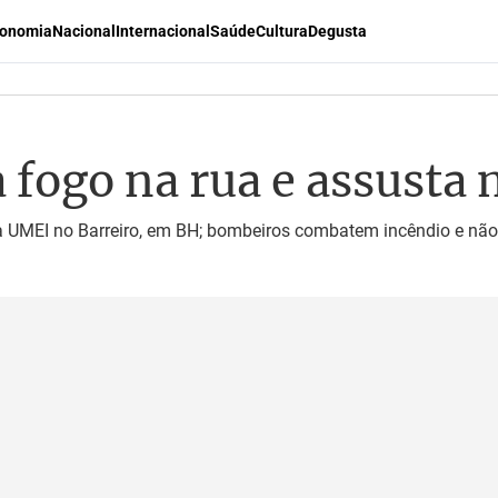
onomia
Nacional
Internacional
Saúde
Cultura
Degusta
a fogo na rua e assust
 UMEI no Barreiro, em BH; bombeiros combatem incêndio e não