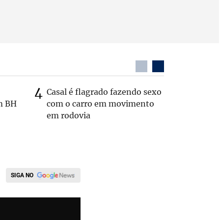
Casal é flagrado fazendo sexo
Zema sug
m BH
com o carro em movimento
substitui
em rodovia
SIGA NO