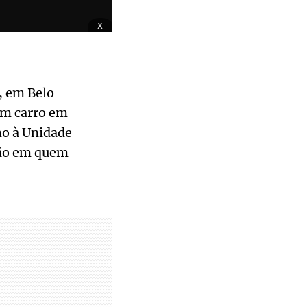
x
, em Belo
um carro em
mo à Unidade
ção em quem