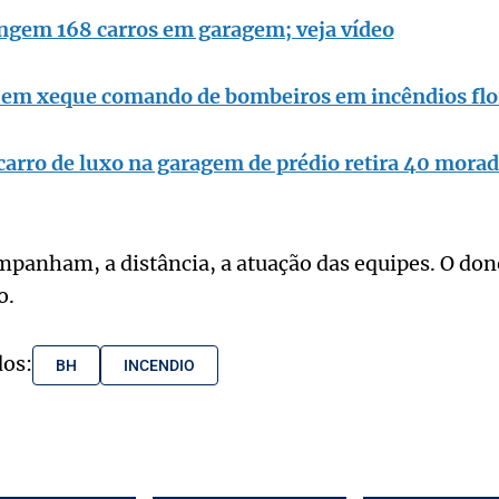
ingem 168 carros em garagem; veja vídeo
 em xeque comando de bombeiros em incêndios flo
carro de luxo na garagem de prédio retira 40 morad
panham, a distância, a atuação das equipes. O dono
o.
dos:
BH
INCENDIO