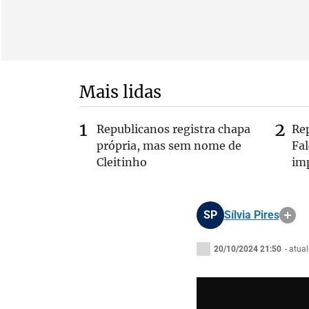
Mais lidas
Republicanos registra chapa
Re
própria, mas sem nome de
Fa
Cleitinho
im
SP
Sílvia Pires
20/10/2024 21:50
- atua