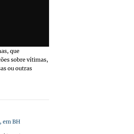
mas, que
ões sobre vítimas,
sas ou outras
o, em BH