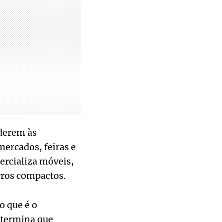
nderem às
ercados, feiras e
ercializa móveis,
rros compactos.
o que é o
determina que