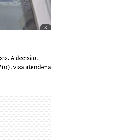
x
is. A decisão,
10), visa atender a