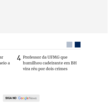
ar
Professor da UFMG que
Casal é 
eio a
humilhou cadeirante em BH
com o c
vira réu por dois crimes
em rodo
SIGA NO