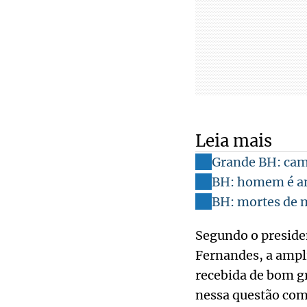
Leia mais
Grande BH: cam
BH: homem é am
BH: mortes de m
Segundo o preside
Fernandes, a ampl
recebida de bom gr
nessa questão com 