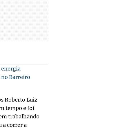
 energia
no Barreiro
s Roberto Luiz
m tempo e foi
 vem trabalhando
 a correr a