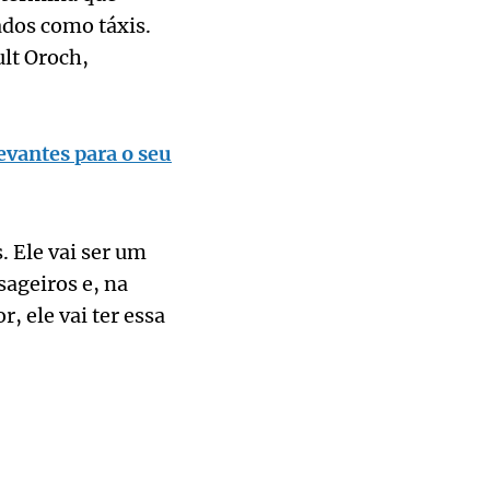
ados como táxis.
lt Oroch,
evantes para o seu
. Ele vai ser um
sageiros e, na
 ele vai ter essa