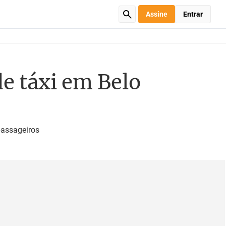
Assine
Entrar
e táxi em Belo
passageiros