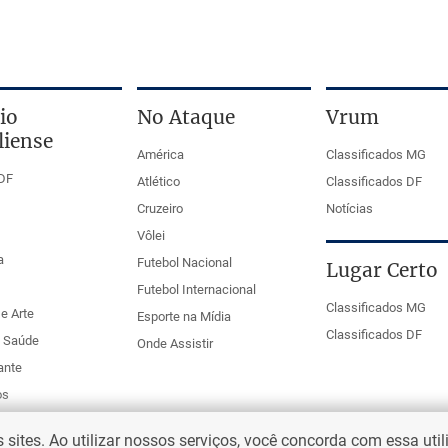
io
No Ataque
Vrum
liense
América
Classificados MG
DF
Atlético
Classificados DF
Cruzeiro
Notícias
Vôlei
a
Futebol Nacional
Lugar Certo
Futebol Internacional
Classificados MG
e Arte
Esporte na Mídia
Classificados DF
e Saúde
Onde Assistir
ante
os
ites. Ao utilizar nossos serviços, você concorda com essa uti