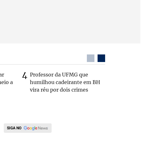
ar
Professor da UFMG que
Casal é 
eio a
humilhou cadeirante em BH
com o c
vira réu por dois crimes
em rodo
SIGA NO