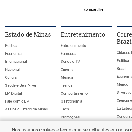
compartilhe
Estado de Minas
Entretenimento
Corre
Brazi
Política
Entretenimento
Cidades 
Economia
Famosos
Política
Internacional
Séries e TV
Brasil
Nacional
Cinema
Economi
Cultura
Música
Mundo
Saúde e Bem Viver
Trends
Diversão 
EM Digital
Comportamento
Ciência 
Fale com o EM
Gastronomia
Eu Estud
Assine o Estado de Minas
Tech
Concurs
Promoções
Esportes
Anuncie no Uai
Nós usamos cookies e tecnologia semelhantes em nossos s