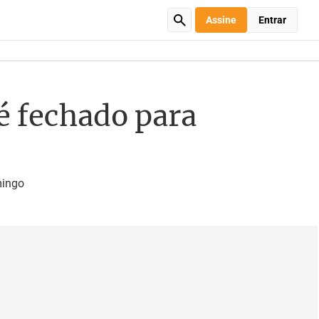
Assine
Entrar
 é fechado para
mingo