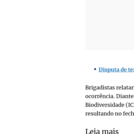
Disputa de te
Brigadistas relata
ocorrência. Diante
Biodiversidade (I
resultando no fec
Leia mais