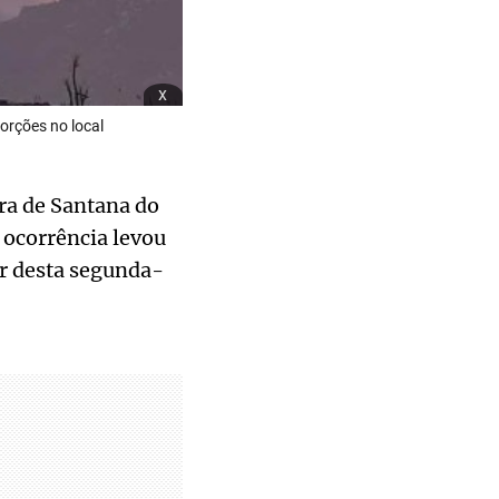
x
orções no local
ura de Santana do
 ocorrência levou
ir desta segunda-