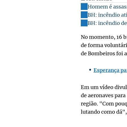
Homem é assassi
BH: incêndio at
BH: incêndio de
No momento, 16 bri
de forma voluntár
de Bombeiros foi a
Esperança pa
Em um vídeo divulg
de aeronaves para 
região. "Com pouqu
lutando como dá", 