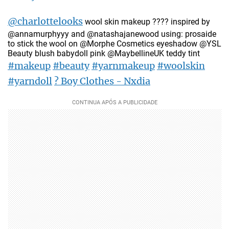
@charlottelooks
wool skin makeup ???? inspired by
@annamurphyyy and @natashajanewood using: prosaide
to stick the wool on @Morphe Cosmetics eyeshadow @YSL
Beauty blush babydoll pink @MaybellineUK teddy tint
#makeup
#beauty
#yarnmakeup
#woolskin
#yarndoll
? Boy Clothes - Nxdia