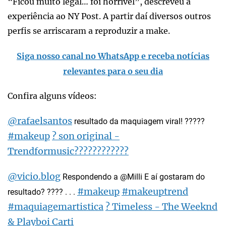
“Ficou muito legal… foi horrível”, descreveu a
experiência ao NY Post. A partir daí diversos outros
perfis se arriscaram a reproduzir a make.
Siga nosso canal no WhatsApp e receba notícias
relevantes para o seu dia
Confira alguns vídeos:
@rafaelsantos
resultado da maquiagem viral! ?????
#makeup
? son original -
Trendformusic????????????
@vicio.blog
Respondendo a @Milli E aí gostaram do
#makeup
#makeuptrend
resultado? ???? . . .
#maquiagemartistica
? Timeless - The Weeknd
& Playboi Carti