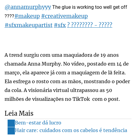
@annamurphyyy
The glue is working too well get off
#makeup
#creativemakeup
????
#sfxmakeupartist
#sfx
? ???????? - ?????
A trend surgiu com uma maquiadora de 19 anos
chamada Anna Murphy. No vídeo, postado em 14 de
março, ela aparece já com a maquiagem de lã feita.
Ela esfrega o rosto com as mãos, mostrando o poder
da cola. A visionária virtual ultrapassou as 50
milhões de visualizações no TikTok com o post.
Leia Mais
Bem-estar dá lucro
Hair care: cuidados com os cabelos é tendência