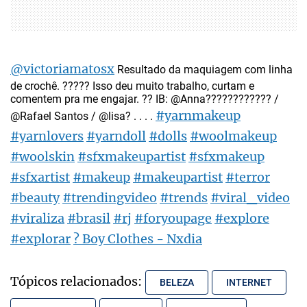
@victoriamatosx
Resultado da maquiagem com linha
de crochê. ????? Isso deu muito trabalho, curtam e
comentem pra me engajar. ?? IB: @Anna????????‍???? /
#yarnmakeup
@Rafael Santos / @lisa? . . . .
#yarnlovers
#yarndoll
#dolls
#woolmakeup
#woolskin
#sfxmakeupartist
#sfxmakeup
#sfxartist
#makeup
#makeupartist
#terror
#beauty
#trendingvideo
#trends
#viral_video
#viraliza
#brasil
#rj
#foryoupage
#explore
#explorar
? Boy Clothes - Nxdia
Tópicos relacionados:
BELEZA
INTERNET