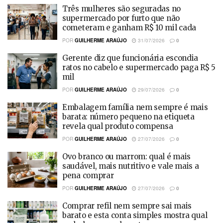
Três mulheres são seguradas no
supermercado por furto que não
cometeram e ganham R$ 10 mil cada
POR
GUILHERME ARAÚJO
31/07/2026
0
Gerente diz que funcionária escondia
ratos no cabelo e supermercado paga R$ 5
mil
POR
GUILHERME ARAÚJO
29/07/2026
0
Embalagem família nem sempre é mais
barata: número pequeno na etiqueta
revela qual produto compensa
POR
GUILHERME ARAÚJO
27/07/2026
0
Ovo branco ou marrom: qual é mais
saudável, mais nutritivo e vale mais a
pena comprar
POR
GUILHERME ARAÚJO
27/07/2026
0
Comprar refil nem sempre sai mais
barato e esta conta simples mostra qual