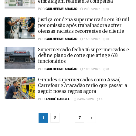
embalagem realmente compensa
POR
GUILHERME ARAÚJO
23/07/2026
0
Justiça condena supermercado em 30 mil
por omissão após trabalhadora sofrer
ofensas racistas recorrentes de cliente
POR
GUILHERME ARAÚJO
15/07/2026
0
Supermercado fecha 16 supermercados e
define plano de corte que atinge 633
funcionários
POR
GUILHERME ARAÚJO
10/07/2026
0
Grandes supermercados como Assaí,
Carrefour e Atacadão terão que passar a
seguir novas regras agora
POR
ANDRÉ RANGEL
04/07/2026
0
1
2
…
7