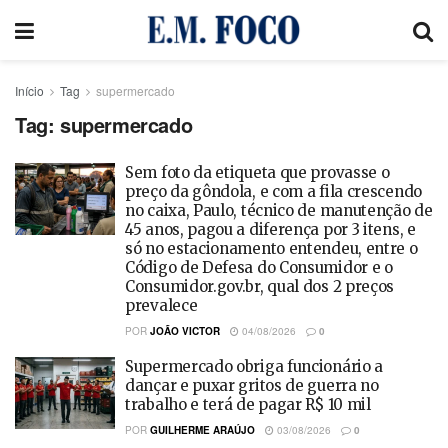
Início
Tag
supermercado
Tag:
supermercado
Sem foto da etiqueta que provasse o
preço da gôndola, e com a fila crescendo
no caixa, Paulo, técnico de manutenção de
45 anos, pagou a diferença por 3 itens, e
só no estacionamento entendeu, entre o
Código de Defesa do Consumidor e o
Consumidor.gov.br, qual dos 2 preços
prevalece
POR
JOÃO VICTOR
04/08/2026
0
Supermercado obriga funcionário a
dançar e puxar gritos de guerra no
trabalho e terá de pagar R$ 10 mil
POR
GUILHERME ARAÚJO
03/08/2026
0