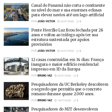
Canal do Panamá não corta o continente
no nível do mar e usa enormes eclusas
para elevar navios até um lago artificial
POR
JOÃO VICTOR
23/07/2026
0
Ponte Hercílio Luz ficou fechada por 28
anos e voltou ao tráfego após ter sua
estrutura sustentada por apoios
provisórios
POR
JOÃO VICTOR
23/07/2026
0
12 casas construídas em 34 dias: França
inaugura o maior edifício residencial
impresso em 3D da Europa
POR
BRUNO VAZ
22/07/2026
0
Pesquisadores da UC Berkeley descobrem
o segredo que permitiu que o concreto
romano durasse quase 2.000 anos.
POR
BRUNO VAZ
18/07/2026
0
Pesquisadores do MIT desenvolvem