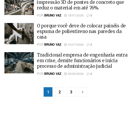
impressão 3D de pontes de concreto que
reduz o material em até 76%.
POR
BRUNO VAZ
18/07/2026
0
O porque você deve de colocar painéis de
espuma de poliestireno nas paredes da
casa
POR
BRUNO VAZ
03/07/2026
0
Tradicional empresa de engenharia entra
em crise, demite funcionários e inicia
processo de administração judicial
POR
BRUNO VAZ
09/06/2026
0
1
2
3