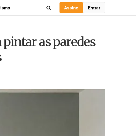
Assine
Entrar
rismo
 pintar as paredes
s