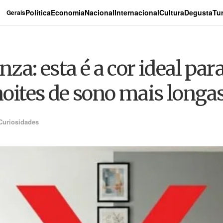
Política
Economia
Nacional
Internacional
Cultura
Degusta
Tu
Gerais
a: esta é a cor ideal para
 noites de sono mais longa
Curiosidades