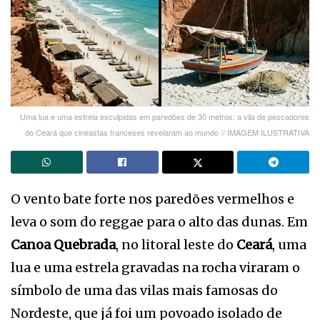
Uma lua e uma estrela esculpidas em paredões de 30 metros: a vila de pescadores
do Ceará que cineastas franceses revelaram ao mundo // IMAGEM ILUSTRATIVA
O vento bate forte nos paredões vermelhos e
leva o som do reggae para o alto das dunas. Em
Canoa Quebrada
, no litoral leste do
Ceará
, uma
lua e uma estrela gravadas na rocha viraram o
símbolo de uma das vilas mais famosas do
Nordeste, que já foi um povoado isolado de