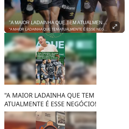
"A MAIOR LADAINHA QUE TEM ATUALMENTE É ESSE NEGÓCIO!
"A MAIOR LADAINHA QUE TEM ATUALMENTE É ESSE NEGÓCIO!" A resenha sobre o duelo entre Santos e Remo pegou fogo e colocou o Benja e o Dentinho em lados opostos da mesa! Tudo começou quando o ex-jogador mandou a real dizendo que o favoritismo e a tradição do Peixe vão pesar no jogo de volta da Copa do Brasil. Mas nosso apresentador não deixou passar batido e contestou. Para ele, esse papo de "peso de camisa" ficou no passado e não entra mais em campo no futebol moderno!
"A MAIOR LADAINHA QUE TEM
ATUALMENTE É ESSE NEGÓCIO!