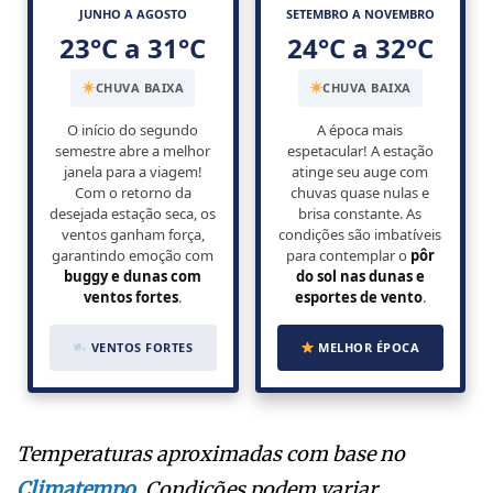
JUNHO A AGOSTO
SETEMBRO A NOVEMBRO
23°C a 31°C
24°C a 32°C
CHUVA BAIXA
CHUVA BAIXA
O início do segundo
A época mais
semestre abre a melhor
espetacular! A estação
janela para a viagem!
atinge seu auge com
Com o retorno da
chuvas quase nulas e
desejada estação seca, os
brisa constante. As
ventos ganham força,
condições são imbatíveis
garantindo emoção com
para contemplar o
pôr
buggy e dunas com
do sol nas dunas e
ventos fortes
.
esportes de vento
.
VENTOS FORTES
MELHOR ÉPOCA
Temperaturas aproximadas com base no
Climatempo
. Condições podem variar.