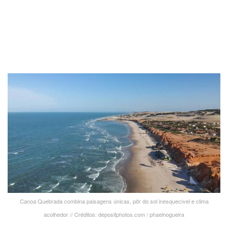
Canoa Quebrada combina paisagens únicas, pôr do sol inesquecível e clima
acolhedor // Créditos: depositphotos.com / phaelnogueira