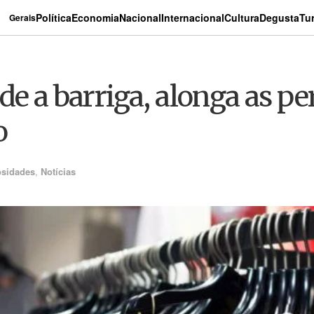
Política
Economia
Nacional
Internacional
Cultura
Degusta
Tu
Gerais
de a barriga, alonga as pe
o
osidades
,
Notícias