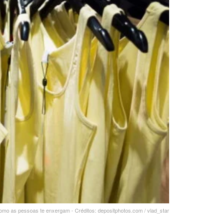
mo as pessoas te enxergam - Créditos: depositphotos.com / vlad_star