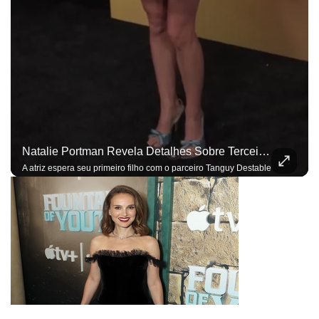
Natalie Portman Revela Detalhes Sobre Terceira Gravidez: ‘Sentidos Mais Aguçados’
A atriz espera seu primeiro filho com o parceiro Tanguy Destable