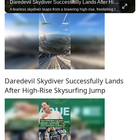
Daredevil Skydiver Successfully Lands After High-Rise Skysurfing Jump
A fearless skydiver leaps from a towering high-rise, freefalling through the city skyline before deploying the parachute and landing with incredible precision.
Daredevil Skydiver Successfully Lands
After High-Rise Skysurfing Jump