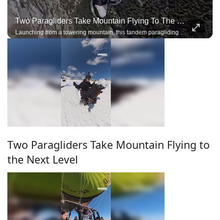
Two Paragliders Take Mountain Flying To The Next Level
Launching from a towering mountain, this tandem paragliding team performs breathtaking acro maneuvers under a single wing, demonstrating incredible trust, precision, and control.
Two Paragliders Take Mountain Flying to
the Next Level