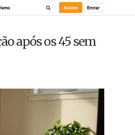
Assine
Entrar
rismo
ção após os 45 sem