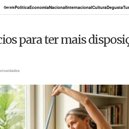
Política
Economia
Nacional
Internacional
Cultura
Degusta
Tu
Gerais
ios para ter mais disposi
riosidades