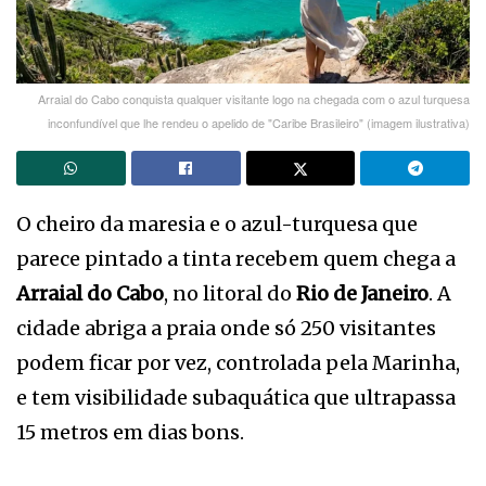
Arraial do Cabo conquista qualquer visitante logo na chegada com o azul turquesa
inconfundível que lhe rendeu o apelido de "Caribe Brasileiro" (imagem ilustrativa)
O cheiro da maresia e o azul-turquesa que
parece pintado a tinta recebem quem chega a
Arraial do Cabo
, no litoral do
Rio de Janeiro
. A
cidade abriga a praia onde só 250 visitantes
podem ficar por vez, controlada pela Marinha,
e tem visibilidade subaquática que ultrapassa
15 metros em dias bons.