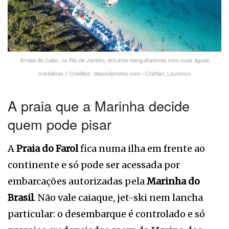
Arraial do Cabo, no Rio de Janeiro, encanta mergulhadores com suas águas
cristalinas // Créditos: depositphotos.com / Cristian_Lourenco
A praia que a Marinha decide
quem pode pisar
A
Praia do Farol
fica numa ilha em frente ao
continente e só pode ser acessada por
embarcações autorizadas pela
Marinha do
Brasil
. Não vale caiaque, jet-ski nem lancha
particular: o desembarque é controlado e só