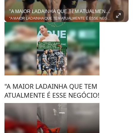
"A MAIOR LADAINHA QUE TEM ATUALMENTE É ESSE NEGÓCIO!
"A MAIOR LADAINHA QUE TEM ATUALMENTE É ESSE NEGÓCIO!" A resenha sobre o duelo entre Santos e Remo pegou fogo e colocou o Benja e o Dentinho em lados opostos da mesa! Tudo começou quando o ex-jogador mandou a real dizendo que o favoritismo e a tradição do Peixe vão pesar no jogo de volta da Copa do Brasil. Mas nosso apresentador não deixou passar batido e contestou. Para ele, esse papo de "peso de camisa" ficou no passado e não entra mais em campo no futebol moderno!
"A MAIOR LADAINHA QUE TEM
ATUALMENTE É ESSE NEGÓCIO!