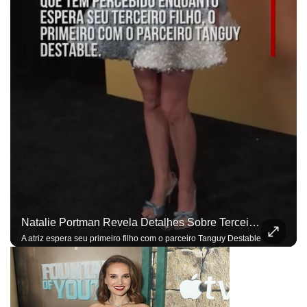
Natalie Portman Revela Detalhes Sobre Terceira Gravidez: ‘Sentidos Mais Aguçados’
A atriz espera seu primeiro filho com o parceiro Tanguy Destable