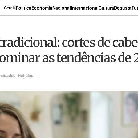
Política
Economia
Nacional
Internacional
Cultura
Degusta
Tu
Gerais
tradicional: cortes de ca
 dominar as tendências de
osidades
,
Notícias