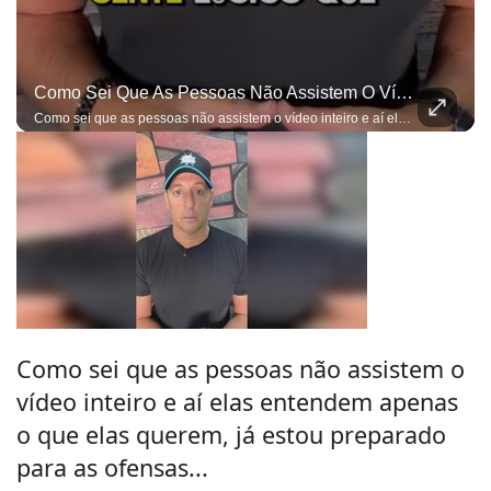
Como Sei Que As Pessoas Não Assistem O Vídeo Inteiro E Aí Elas Entendem Apenas O Que Elas Querem, Já Estou Preparado Para As Ofensas...
Como sei que as pessoas não assistem o vídeo inteiro e aí elas entendem apenas o que elas querem, já estou preparado para as ofensas e bobagens do gênero...
Como sei que as pessoas não assistem o
vídeo inteiro e aí elas entendem apenas
o que elas querem, já estou preparado
para as ofensas...