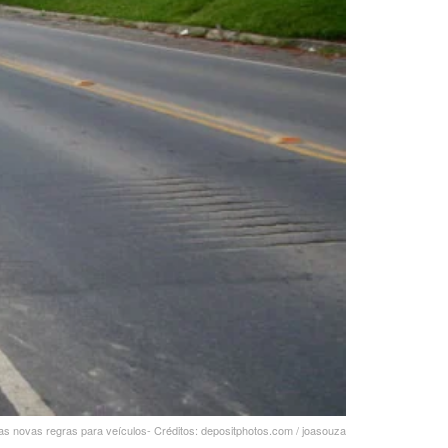
 as novas regras para veículos- Créditos: depositphotos.com / joasouza