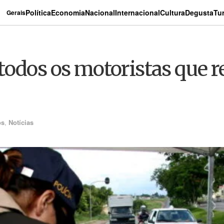
Política
Economia
Nacional
Internacional
Cultura
Degusta
Tu
Gerais
todos os motoristas que 
os
,
Notícias