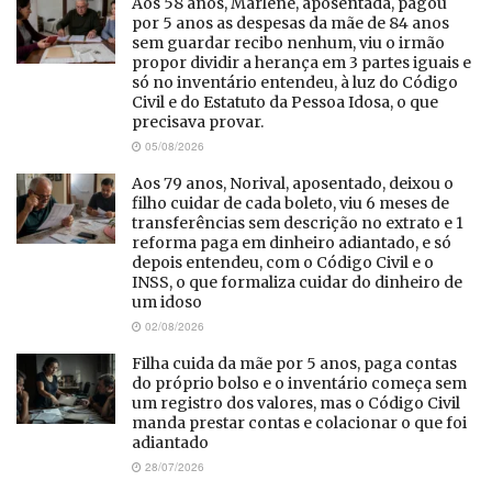
Aos 58 anos, Marlene, aposentada, pagou
por 5 anos as despesas da mãe de 84 anos
sem guardar recibo nenhum, viu o irmão
propor dividir a herança em 3 partes iguais e
só no inventário entendeu, à luz do Código
Civil e do Estatuto da Pessoa Idosa, o que
precisava provar.
05/08/2026
Aos 79 anos, Norival, aposentado, deixou o
filho cuidar de cada boleto, viu 6 meses de
transferências sem descrição no extrato e 1
reforma paga em dinheiro adiantado, e só
depois entendeu, com o Código Civil e o
INSS, o que formaliza cuidar do dinheiro de
um idoso
02/08/2026
Filha cuida da mãe por 5 anos, paga contas
do próprio bolso e o inventário começa sem
um registro dos valores, mas o Código Civil
manda prestar contas e colacionar o que foi
adiantado
28/07/2026