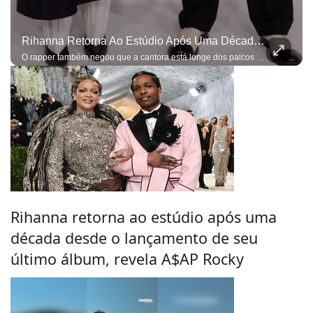
Rihanna Retorna Ao Estúdio Após Uma Década Desde O Lançamento De Seu Último Álbum, Revela A$AP Rocky
O rapper também negou que a cantora está longe dos palcos devido à maternidade
Rihanna retorna ao estúdio após uma
década desde o lançamento de seu
último álbum, revela A$AP Rocky