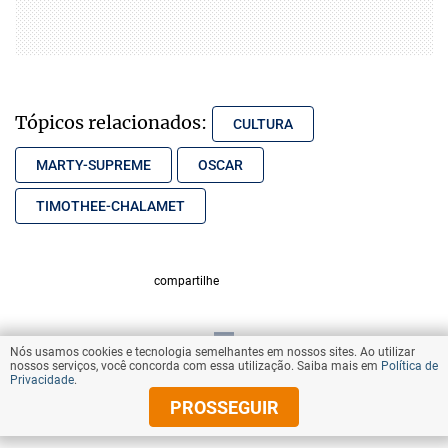
Tópicos relacionados:
CULTURA
MARTY-SUPREME
OSCAR
TIMOTHEE-CHALAMET
compartilhe
Nós usamos cookies e tecnologia semelhantes em nossos sites. Ao utilizar
VOLTAR AO TOPO
nossos serviços, você concorda com essa utilização. Saiba mais em
Política de
Privacidade
.
PROSSEGUIR
© Copyright 2026 Diários Associados
Todos os direitos reservados.