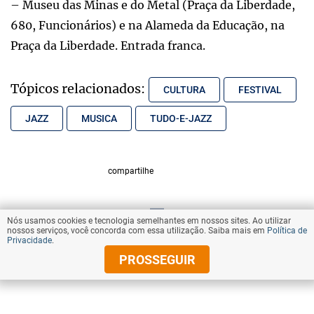
– Museu das Minas e do Metal (Praça da Liberdade,
680, Funcionários) e na Alameda da Educação, na
Praça da Liberdade. Entrada franca.
Tópicos relacionados:
CULTURA
FESTIVAL
JAZZ
MUSICA
TUDO-E-JAZZ
compartilhe
Nós usamos cookies e tecnologia semelhantes em nossos sites. Ao utilizar
VOLTAR AO TOPO
nossos serviços, você concorda com essa utilização. Saiba mais em
Política de
Privacidade
.
PROSSEGUIR
© Copyright 2025 Diários Associados
Todos os direitos reservados.