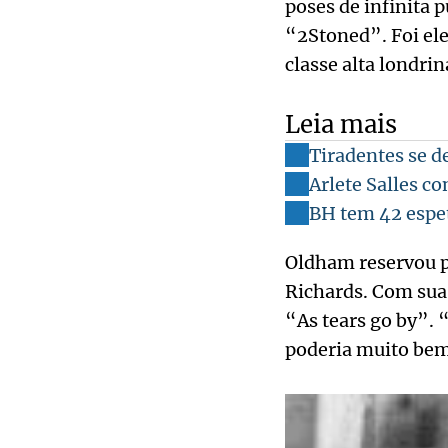
poses de infinita
“2Stoned”. Foi el
classe alta londri
Leia mais
Tiradentes se 
Arlete Salles c
BH tem 42 espet
Oldham reservou p
Richards. Com sua v
“As tears go by”. 
poderia muito bem 