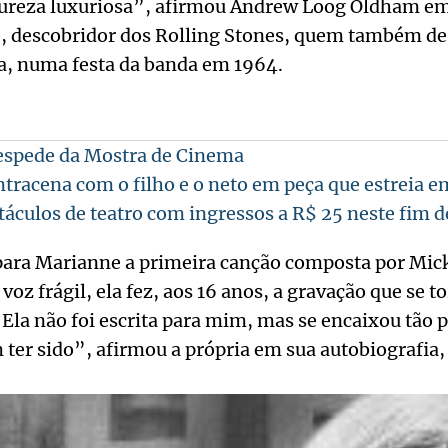
 pureza luxuriosa”, afirmou Andrew Loog Oldham e
e, descobridor dos Rolling Stones, quem também des
na, numa festa da banda em 1964.
despede da Mostra de Cinema
ontracena com o filho e o neto em peça que estreia 
áculos de teatro com ingressos a R$ 25 neste fim 
ara Marianne a primeira canção composta por Mick
oz frágil, ela fez, aos 16 anos, a gravação que se t
“Ela não foi escrita para mim, mas se encaixou tão 
ter sido”, afirmou a própria em sua autobiografia, 