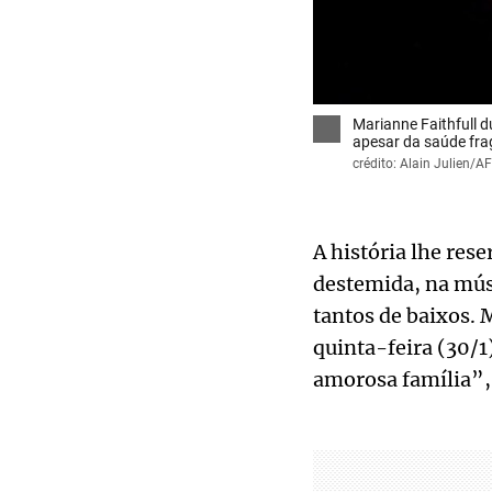
Marianne Faithfull d
apesar da saúde frag
crédito: Alain Julien/
A história lhe res
destemida, na músi
tantos de baixos. 
quinta-feira (30/1
amorosa família”,