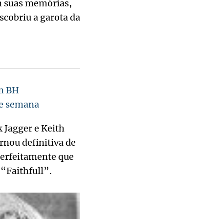
m suas memórias,
cobriu a garota da
em BH
de semana
 Jagger e Keith
ornou definitiva de
perfeitamente que
“Faithfull”.