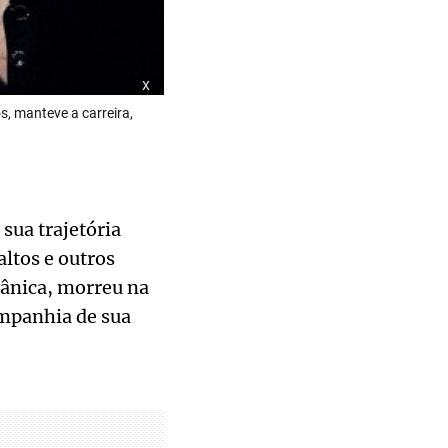
x
, manteve a carreira,
sua trajetória
ltos e outros
tânica, morreu na
ompanhia de sua