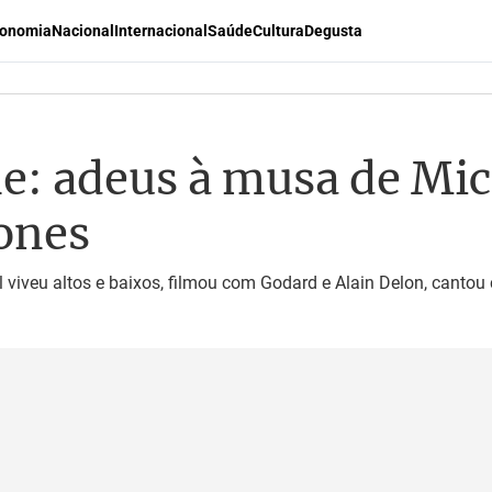
onomia
Nacional
Internacional
Saúde
Cultura
Degusta
e: adeus à musa de Mick
ones
ll viveu altos e baixos, filmou com Godard e Alain Delon, canto