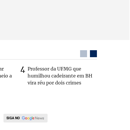
ar
Professor da UFMG que
Casal é 
eio a
humilhou cadeirante em BH
com o c
vira réu por dois crimes
em rodo
SIGA NO