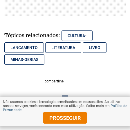
Tópicos relacionados:
CULTURA-
LANCAMENTO
LITERATURA
LIVRO
MINAS-GERIAS
compartilhe
Nós usamos cookies e tecnologia semelhantes em nossos sites. Ao utilizar
VOLTAR AO TOPO
nossos serviços, você concorda com essa utilização. Saiba mais em
Política de
Privacidade
.
PROSSEGUIR
© Copyright 2025 Diários Associados
Todos os direitos reservados.