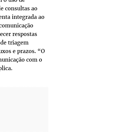
de consultas ao
enta integrada ao
a comunicação
necer respostas
 de triagem
luxos e prazos. “O
omunicação com o
lica.