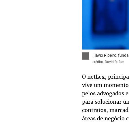
Flavio Ribeiro, fund
crédito: David Rafael
O netLex, princip
vive um momento d
pelos advogados e
para solucionar um
contratos, marcad
áreas de negócio c