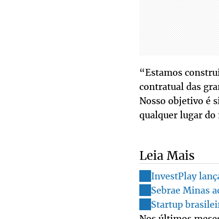
“Estamos construi
contratual das gra
Nosso objetivo é s
qualquer lugar do
Leia Mais
InvestPlay lanç
Sebrae Minas ac
Startup brasile
Nos últimos meses