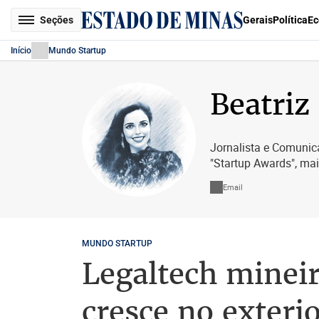
Seções
Gerais
Política
Ec
Início
Mundo Startup
Beatriz
Jornalista e Comunic
"Startup Awards", ma
Email
MUNDO STARTUP
Legaltech minei
cresce no exteri