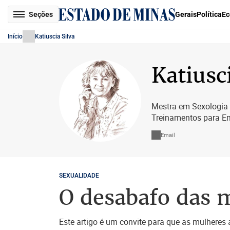
Seções
Gerais
Política
Ec
Início
Katiuscia Silva
Katiusc
Mestra em Sexologia p
Treinamentos para E
Email
SEXUALIDADE
O desabafo das m
Este artigo é um convite para que as mulheres