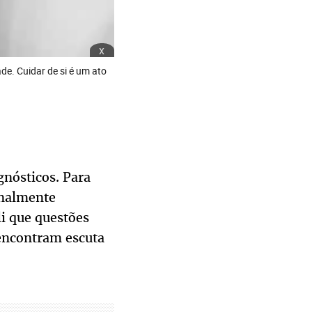
x
de. Cuidar de si é um ato
nósticos. Para
inalmente
li que questões
 encontram escuta