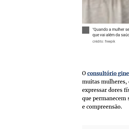
"Quando a mulher se 
que vai além da saúd
crédito: freepik
O
consultório gin
muitas mulheres, 
expressar dores fí
que permanecem si
e compreensão.