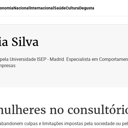
onomia
Nacional
Internacional
Saúde
Cultura
Degusta
ia Silva
ela Universidade ISEP - Madrid. Especialista em Comportamento
mpresas
ulheres no consultóri
 abandonem culpas e limitações impostas pela sociedade ou pe