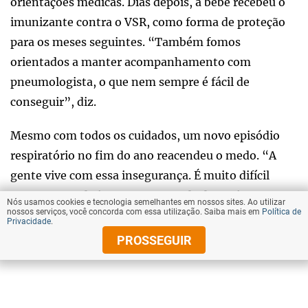
orientações médicas. Dias depois, a bebê recebeu o
imunizante contra o VSR, como forma de proteção
para os meses seguintes. “Também fomos
orientados a manter acompanhamento com
pneumologista, o que nem sempre é fácil de
conseguir”, diz.
Mesmo com todos os cuidados, um novo episódio
respiratório no fim do ano reacendeu o medo. “A
gente vive com essa insegurança. É muito difícil
passar por tudo isso sem uma rede de apoio
Nós usamos cookies e tecnologia semelhantes em nossos sites. Ao utilizar
nossos serviços, você concorda com essa utilização. Saiba mais em
Política de
próxima”, desabafa.
Privacidade
.
PROSSEGUIR
Hoje, Núbia segue conciliando o cuidado com os
filhos, o trabalho e os desafios do dia a dia. “Faço
tudo o que posso por eles. Espero que minha história