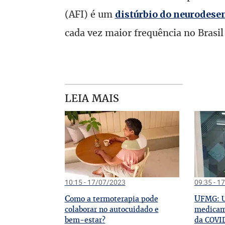
(AFI) é um
distúrbio do neurodes
cada vez maior frequência no Brasi
LEIA MAIS
10:15 - 17/07/2023
09:35 - 1
C
U
omo a termoterapia pode
FMG: U
colaborar no autocuidado e
medicam
bem-estar?
da COVI