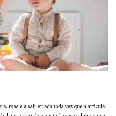
a, mas ela sair errada toda vez que a articula
balizar a frase "eu gosto", mas na hora o que