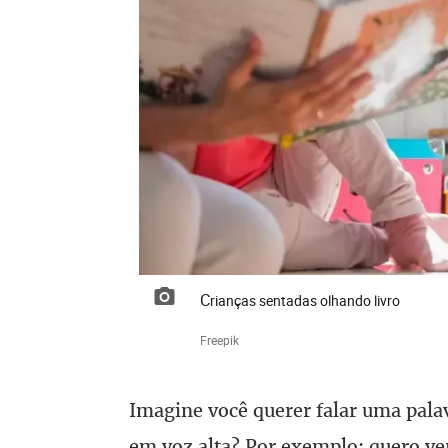
Crianças sentadas olhando livro
Freepik
Imagine você querer falar uma palavr
em voz alta? Por exemplo: quero ver