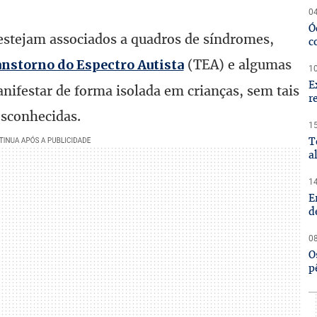
04
Ó
stejam associados a quadros de síndromes,
c
(TEA) e algumas
nstorno do Espectro Autista
10
E
nifestar de forma isolada em crianças, sem tais
r
esconhecidas.
15
T
a
14
E
d
08
O
p