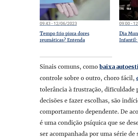
09:43 - 12/06/2023
09:00 - 1
T
D
empo frio piora dores
ia Mun
reumáticas? Entenda
Infantil
Sinais comuns, como
baixa autoes
controle sobre o outro, choro fácil,
tolerância à frustração, dificuldade
decisões e fazer escolhas, são indí
comportamento dependente. De acor
é uma condição psíquica que se des
ser acompanhada por uma série de 