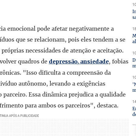
10
I
s
cia emocional pode afetar negativamente a
18
M
íduos que se relacionam, pois eles tendem a se
a
próprias necessidades de atenção e aceitação.
10
D
nvolver quadros de
, fobias
depressão, ansiedade
m
crônicas. "Isso dificulta a compreensão da
10
ivíduo autônomo, levando a exigências
'
m
 parceiro. Essa dinâmica prejudica a qualidade
14
frimento para ambos os parceiros", destaca.
E
d