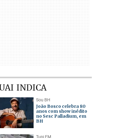
UAI INDICA
Sou BH
João Bosco celebra 80
anos com show inédito
no Sesc Palladium, em
BH
Tupi FM