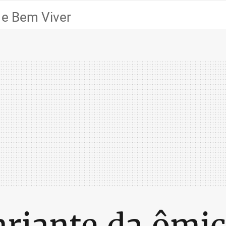
 e Bem Viver
riante da ômi