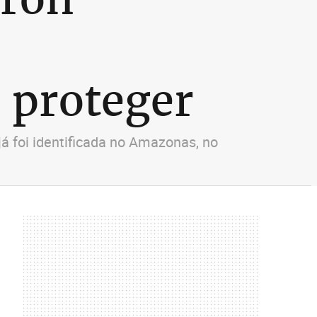
e
 proteger
á foi identificada no Amazonas, no