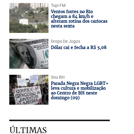
Tupi FM
Ventos fortes no Rio
chegam a 84 km/h e
alteram rotina dos cariocas
nesta sexta
Drops De Jogos
Dólar cai e fecha a R$ 5,08
Sou BH
Parada Negra Negra LGBT+
leva cultura e mobilização
ao Centro de BH neste
domingo (09)
ÚLTIMAS