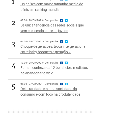
1
Os países com maior tamanho médio de
pênis em ranking mundial
2
07:30 - 28/09/2023 - Compartilhe
Delulu: a tendência das redes sociais que
vem crescendo entre os jovens
3
04:00 - 25/07/2021 - Compartilhe
Choque de gerações: troca intergeracional
entre baby boomers e geração Z
4
19:00 - 25/08/2023 - Compartilhe
Fumar: conheça os 12 benefícios imediatos
ao abandonar o vício
5
04:00 - 07/03/2021 - Compartilhe
Ócio: raridade em uma sociedade do
consumo e com foco na produtividade