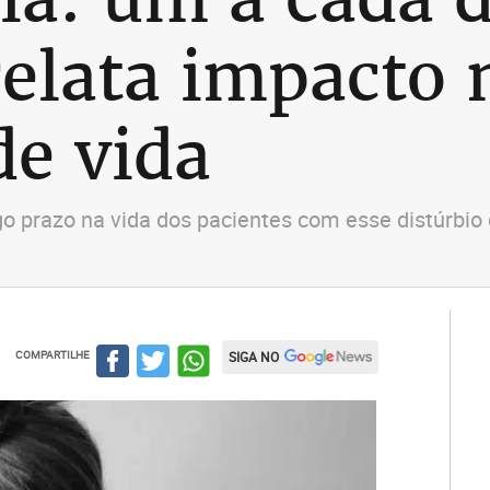
relata impacto 
de vida
go prazo na vida dos pacientes com esse distúrbio 
COMPARTILHE
SIGA NO