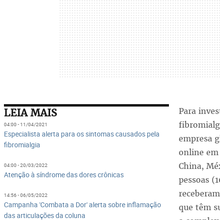
Para inves
LEIA MAIS
fibromialg
04:00 - 11/04/2021
Especialista alerta para os sintomas causados pela
empresa g
fibromialgia
online em 
China, Méx
04:00 - 20/03/2022
Atenção à síndrome das dores crônicas
pessoas (1
recebera
14:56 - 06/05/2022
Campanha 'Combata a Dor' alerta sobre inflamação
que têm su
das articulações da coluna