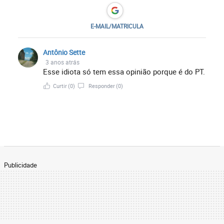
E-MAIL/MATRICULA
Antônio Sette
3 anos atrás
Esse idiota só tem essa opinião porque é do PT.
Curtir
(0)
Responder
(0)
Publicidade