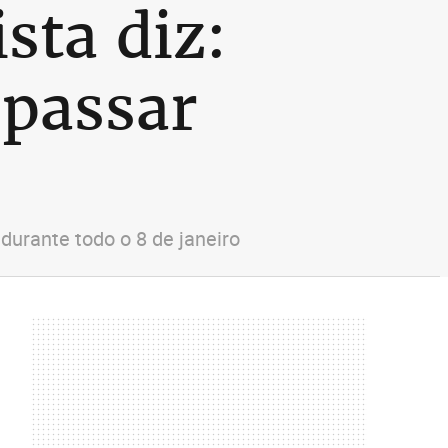
sta diz:
 passar
durante todo o 8 de janeiro