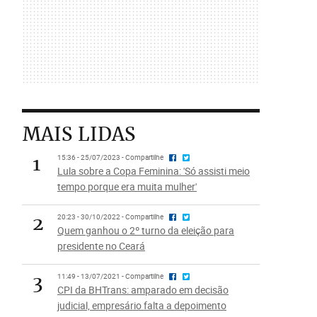
MAIS LIDAS
1
15:36 - 25/07/2023 - Compartilhe
Lula sobre a Copa Feminina: 'Só assisti meio
tempo porque era muita mulher'
2
20:23 - 30/10/2022 - Compartilhe
Quem ganhou o 2º turno da eleição para
presidente no Ceará
3
11:49 - 13/07/2021 - Compartilhe
CPI da BHTrans: amparado em decisão
judicial, empresário falta a depoimento