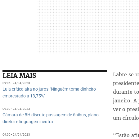
Labre se r
LEIA MAIS
presidente
09:06 - 24/04/2023
Lula crítica alta no juros: 'Ninguém toma dinheiro
durante to
emprestado a 13,75%'
janeiro. 
ver o pres
09:00 - 24/04/2023
Câmara de BH discute passagem de ônibus, plano
um círcul
diretor e linguagem neutra
“Estão afi
09:00 - 24/04/2023