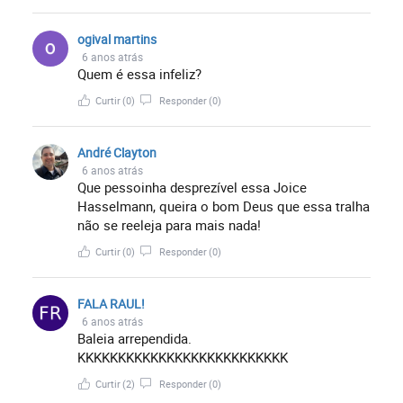
ogival martins
6 anos atrás
Quem é essa infeliz?
Curtir
(0)
Responder
(0)
André Clayton
6 anos atrás
Que pessoinha desprezível essa Joice
Hasselmann, queira o bom Deus que essa tralha
não se reeleja para mais nada!
Curtir
(0)
Responder
(0)
FALA RAUL!
6 anos atrás
Baleia arrependida.
KKKKKKKKKKKKKKKKKKKKKKKKKK
Curtir
(2)
Responder
(0)