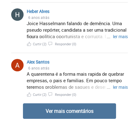
Heber Alves
6 anos atrás
Joice Hasselmann falando de demência. Uma
pseudo repórter, candidata a ser uma tradicional
figura política oportunista e corrupta. De fato o
...
ler mais
Bolsonaro está longe de ser o presidente que
Curtir
(2)
Responder
(0)
queremos, mas as críticas tem que vir de
pessoas com um mínimo de decência e
Alex Santos
escrúpulos!!! A Joice, TV Globo, Petralhas estão
6 anos atrás
longe deste perfil.
A quarentena é a forma mais rapida de quebrar
empresas, o pais e familias. Em pouco tempo
teremos problemas de saques e desespero.
...
ler mais
Testar a todos e isolar os positivos para
Curtir
(2)
Responder
(0)
tratamento deveria ser a estrategia correta ja
que muitos podem estar contaminados sem
Ver mais comentários
apresentar os sintomas. O isolamento torna se
entao duplamente ruim.