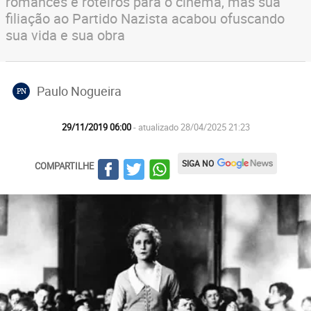
romances e roteiros para o cinema, mas sua
filiação ao Partido Nazista acabou ofuscando
sua vida e sua obra
Paulo Nogueira
PN
29/11/2019 06:00
- atualizado 28/04/2025 21:23
SIGA NO
COMPARTILHE