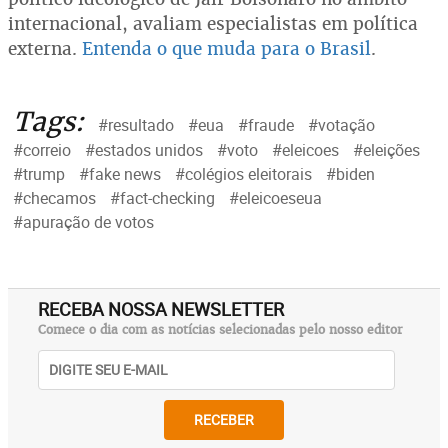
internacional, avaliam especialistas em política
externa.
Entenda o que muda para o Brasil
.
Tags:
#resultado
#eua
#fraude
#votação
#correio
#estados unidos
#voto
#eleicoes
#eleições
#trump
#fake news
#colégios eleitorais
#biden
#checamos
#fact-checking
#eleicoeseua
#apuração de votos
RECEBA NOSSA NEWSLETTER
Comece o dia com as notícias selecionadas pelo nosso editor
RECEBER