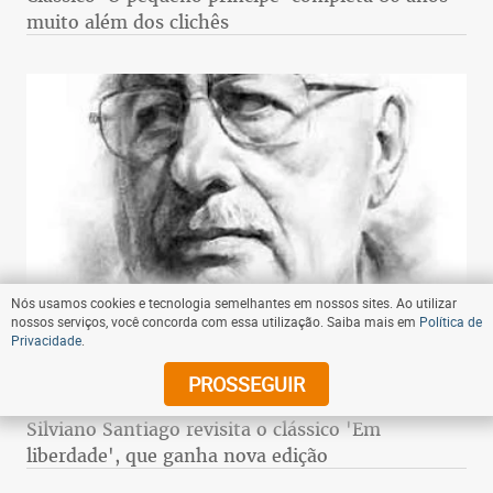
06:00 - 28/04/2023
- Compartilhe
Nós usamos cookies e tecnologia semelhantes em nossos sites. Ao utilizar
Clássico 'O pequeno príncipe' completa 80 anos
nossos serviços, você concorda com essa utilização. Saiba mais em
Política de
Privacidade
.
muito além dos clichês
PROSSEGUIR