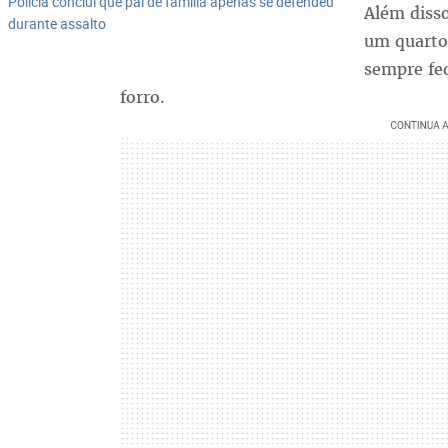
Polícia conclui que pai de família apenas se defendeu
Além disso
durante assalto
um quarto 
sempre fe
forro.