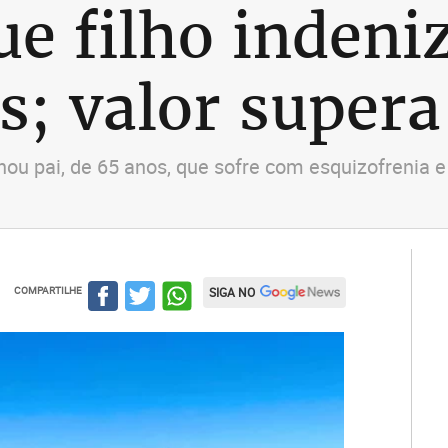
e filho indeniz
s; valor supera
ou pai, de 65 anos, que sofre com esquizofrenia e
COMPARTILHE
SIGA NO