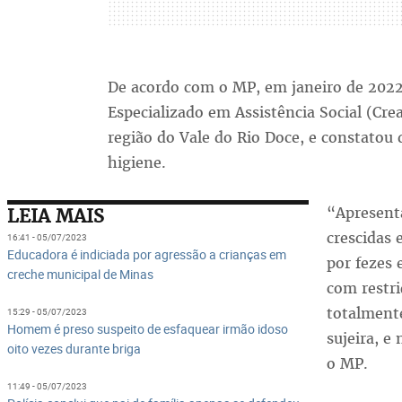
De acordo com o MP, em janeiro de 2022
Especializado em Assistência Social (Cre
região do Vale do Rio Doce, e constatou
higiene.
“Apresent
LEIA MAIS
crescidas 
16:41 - 05/07/2023
Educadora é indiciada por agressão a crianças em
por fezes 
creche municipal de Minas
com restri
totalmente
15:29 - 05/07/2023
Homem é preso suspeito de esfaquear irmão idoso
sujeira, e
oito vezes durante briga
o MP.
11:49 - 05/07/2023