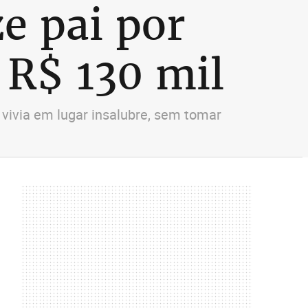
e pai por
 R$ 130 mil
 vivia em lugar insalubre, sem tomar