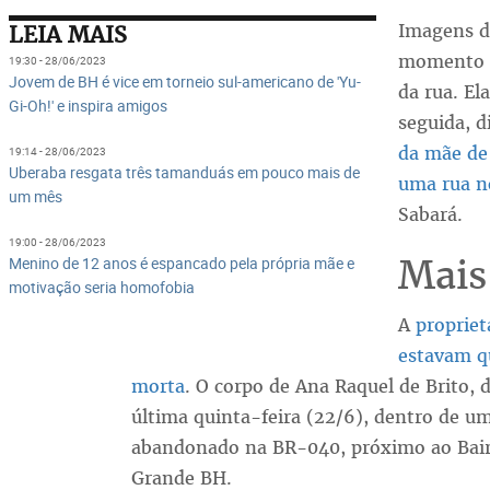
Imagens d
LEIA MAIS
momento e
19:30 - 28/06/2023
Jovem de BH é vice em torneio sul-americano de 'Yu-
da rua. El
Gi-Oh!' e inspira amigos
seguida, d
da mãe de
19:14 - 28/06/2023
Uberaba resgata três tamanduás em pouco mais de
uma rua n
um mês
Sabará.
19:00 - 28/06/2023
Mais
Menino de 12 anos é espancado pela própria mãe e
motivação seria homofobia
A
propriet
estavam q
morta
. O corpo de Ana Raquel de Brito, 
última quinta-feira (22/6), dentro de um
abandonado na BR-040, próximo ao Bai
Grande BH.