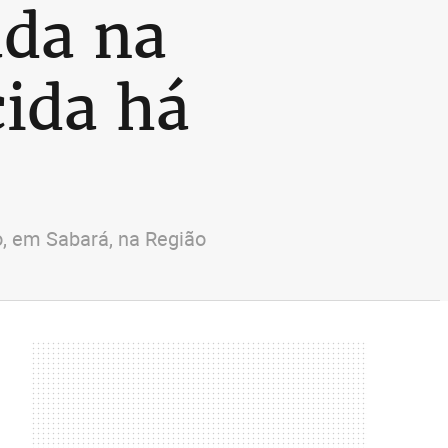
ada na
ida há
o, em Sabará, na Região