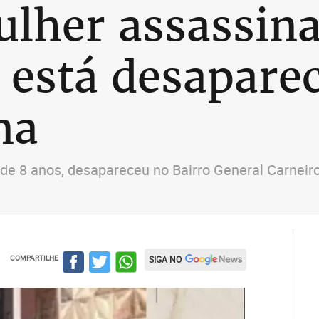
ulher assassin
está desaparec
na
e 8 anos, desapareceu no Bairro General Carneir
COMPARTILHE
SIGA NO