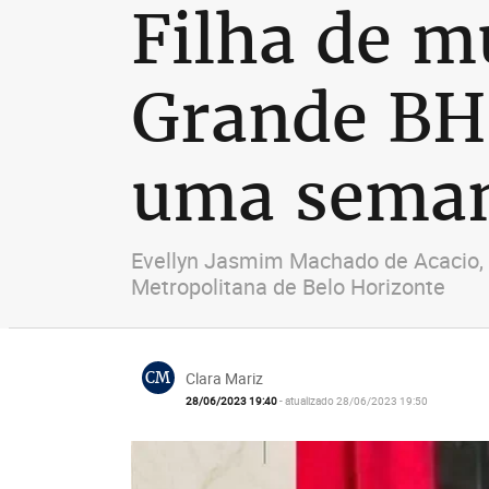
Filha de m
Grande BH 
uma sema
Evellyn Jasmim Machado de Acacio, d
Metropolitana de Belo Horizonte
CM
Clara Mariz
28/06/2023 19:40
- atualizado 28/06/2023 19:50