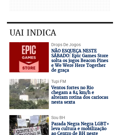
UAI INDICA
Drops De Jogos
NÃO ESQUEÇA NESTE
SÁBADO: Epic Games Store
solta os jogos Beacon Pines
e We Were Here Together
de graça
Tupi FM
Ventos fortes no Rio
chegam a 84 km/h e
alteram rotina dos cariocas
nesta sexta
Sou BH
Parada Negra Negra LGBT+
leva cultura e mobilização
ao Centro de BH neste