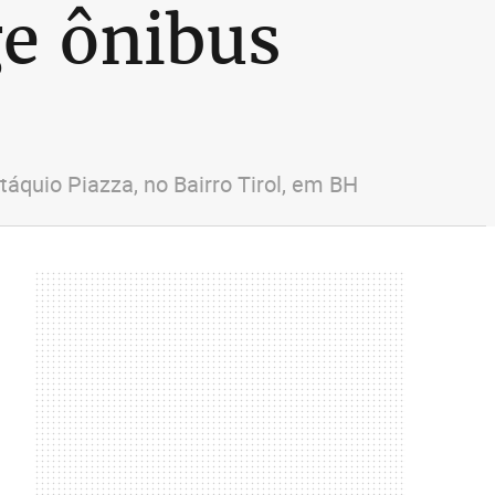
e ônibus
áquio Piazza, no Bairro Tirol, em BH