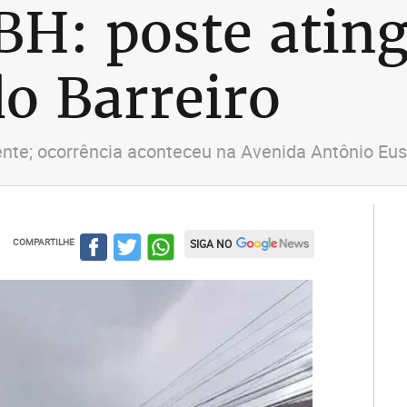
H: poste ating
do Barreiro
te; ocorrência aconteceu na Avenida Antônio Eust
COMPARTILHE
SIGA NO