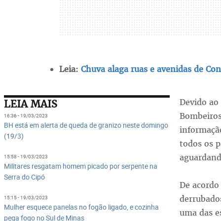
Leia:
Chuva alaga ruas e avenidas de Co
Devido ao 
LEIA MAIS
Bombeiros
16:36 - 19/03/2023
BH está em alerta de queda de granizo neste domingo
informação
(19/3)
todos os p
aguardando
15:58 - 19/03/2023
Militares resgatam homem picado por serpente na
Serra do Cipó
De acordo 
derrubados
15:15 - 19/03/2023
Mulher esquece panelas no fogão ligado, e cozinha
uma das es
pega fogo no Sul de Minas