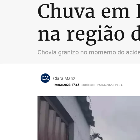
Chuva em B
na região 
Chovia granizo no momento do aciden
CM
Clara Mariz
19/03/2023 17:45
- atualizado 19/03/2023 19:04