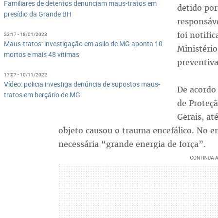
Familiares de detentos denunciam maus-tratos em
detido por
presídio da Grande BH
responsáve
foi notifi
23:17 - 18/01/2023
Maus-tratos: investigação em asilo de MG aponta 10
Ministério
mortos e mais 48 vítimas
preventiva
17:07 - 10/11/2022
Vídeo: policia investiga denúncia de supostos maus-
De acordo
tratos em berçário de MG
de Proteçã
Gerais, at
objeto causou o trauma encefálico. No e
necessária “grande energia de força”.