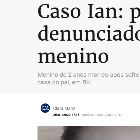
Caso Ian: p
denunciado
menino
Menino de 2 anos morreu após sofre
casa do pai, em BH
CM
Clara Mariz
25/01/2023 17:15
- atualizado 25/01/2023 17:47