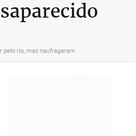
saparecido
r pelo rio, mas naufragaram