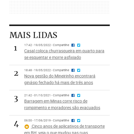
MAIS LIDAS
1
17:42 - 19/05/2022 - Compartilhe
Casal coloca churrasqueira em quarto para
se esquentar e morre asfixiado
2
18:48 - 19/05/2022 - Compartilhe
Nova gestão do Mineirinho encontrará
ginásio fechado há mais de três anos
3
21:42 - 01/10/2021 - Compartilhe
Barragem em Minas corre risco de
rompimento e moradores são evacuados
4
06:00 - 17/06/2019 - Compartilhe
Cinco anos de aplicativos de transporte
em BH: veja o que mudou nas ruas