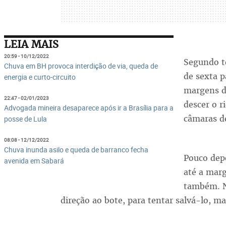
LEIA MAIS
20:59 - 10/12/2022
Segundo t
Chuva em BH provoca interdição de via, queda de
de sexta 
energia e curto-circuito
margens d
22:47 - 02/01/2023
descer o r
Advogada mineira desaparece após ir a Brasília para a
câmaras d
posse de Lula
08:08 - 12/12/2022
Chuva inunda asilo e queda de barranco fecha
Pouco dep
avenida em Sabará
até a mar
também. N
direção ao bote, para tentar salvá-lo, m