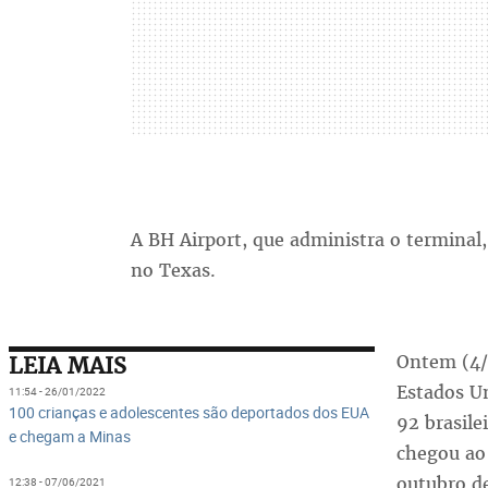
A BH Airport, que administra o terminal
no Texas.
Ontem (4/
LEIA MAIS
Estados U
11:54 - 26/01/2022
100 crianças e adolescentes são deportados dos EUA
92 brasile
e chegam a Minas
chegou ao 
outubro d
12:38 - 07/06/2021