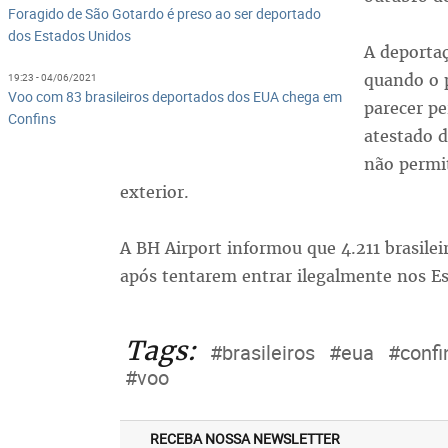
Foragido de São Gotardo é preso ao ser deportado
dos Estados Unidos
A deportaç
quando o p
19:23 - 04/06/2021
Voo com 83 brasileiros deportados dos EUA chega em
parecer p
Confins
atestado d
não permit
exterior.
A BH Airport informou que 4.211 brasile
após tentarem entrar ilegalmente nos E
Tags:
#brasileiros
#eua
#confi
#voo
RECEBA NOSSA NEWSLETTER