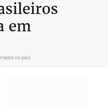
sileiros
a em
arrados no país