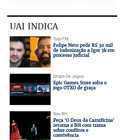
UAI INDICA
Tupi FM
Felipe Neto pede R$ 30 mil
de indenização a Igor 3k em
processo judicial
Drops De Jogos
Epic Games Store solta o
jogo OTXO de graça
Sou BH
Peça 'O Deus da Carnificina'
retorna a BH com trama
sobre conflitos e
convivência