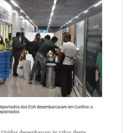
s deportados dos EUA desembarcaram em Confins: o
expatriados
 Unidos desembarcou às 13h15 deste