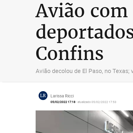
Avião com 
deportado
Confins
Avião decolou de El Paso, no Texas; v
LR
Larissa Ricci
05/02/2022 17:18
- atualizado 05/02/2022 17:53