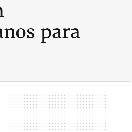
m
anos para