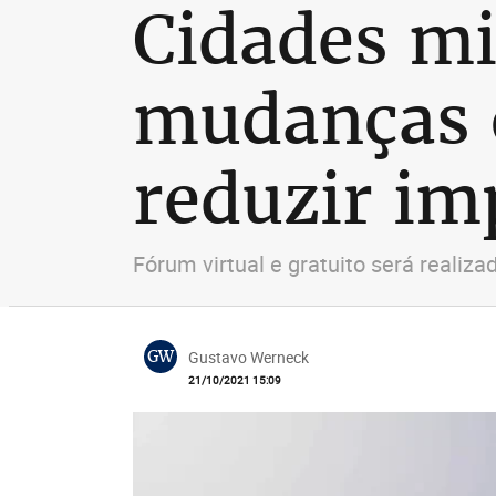
Cidades m
mudanças c
reduzir im
Fórum virtual e gratuito será realiz
GW
Gustavo Werneck
21/10/2021 15:09