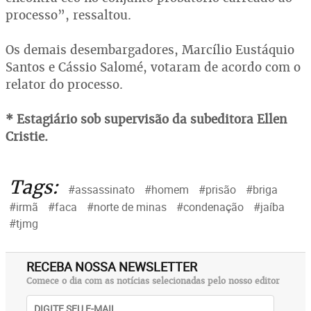
processo”, ressaltou.
Os demais desembargadores, Marcílio Eustáquio
Santos e Cássio Salomé, votaram de acordo com o
relator do processo.
* Estagiário sob supervisão da subeditora Ellen
Cristie.
Tags:
#assassinato
#homem
#prisão
#briga
#irmã
#faca
#norte de minas
#condenação
#jaíba
#tjmg
RECEBA NOSSA NEWSLETTER
Comece o dia com as notícias selecionadas pelo nosso editor