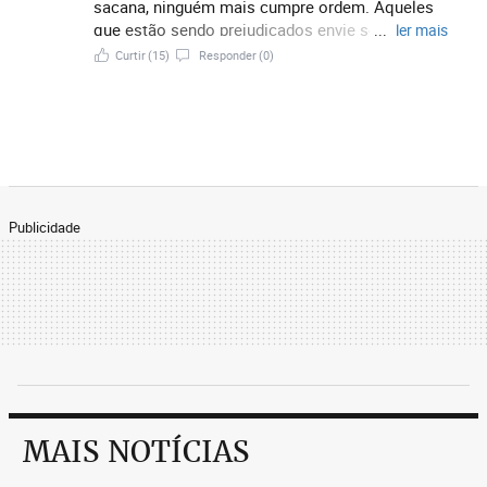
sacana, ninguém mais cumpre ordem. Aqueles
que estão sendo prejudicados envie seus
...
ler mais
boletos para a prefeitura de BH, o Kalil vai pagar.
Curtir
(15)
Responder
(0)
kkkkkkkkkk
Publicidade
MAIS NOTÍCIAS