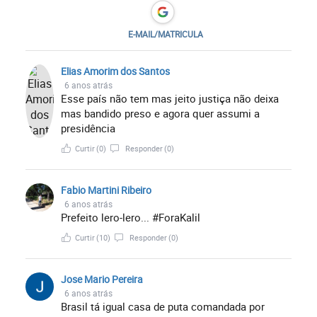
E-MAIL/MATRICULA
Elias Amorim dos Santos
6 anos atrás
Esse país não tem mas jeito justiça não deixa
mas bandido preso e agora quer assumi a
presidência
Curtir
(0)
Responder
(0)
Fabio Martini Ribeiro
6 anos atrás
Prefeito lero-lero... #ForaKalil
Curtir
(10)
Responder
(0)
Jose Mario Pereira
6 anos atrás
Brasil tá igual casa de puta comandada por