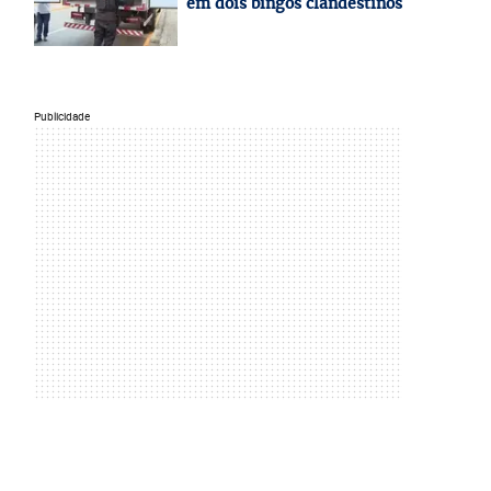
em dois bingos clandestinos
Publicidade