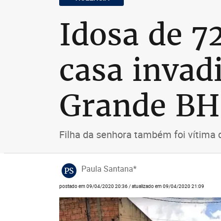
Idosa de 7
casa invad
Grande BH
Filha da senhora também foi vítim
Paula Santana*
PS
postado em 09/04/2020 20:36 / atualizado em 09/04/2020 21:09