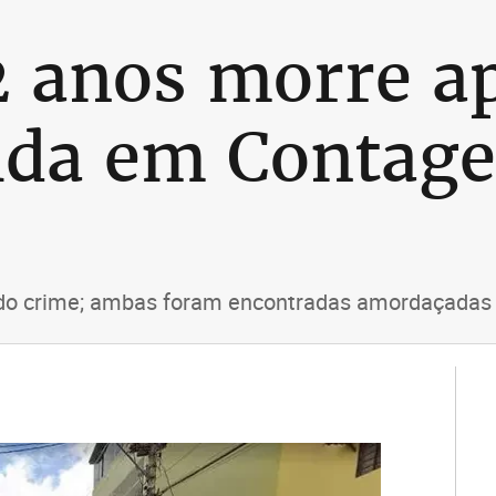
2 anos morre ap
ida em Contag
a do crime; ambas foram encontradas amordaçadas