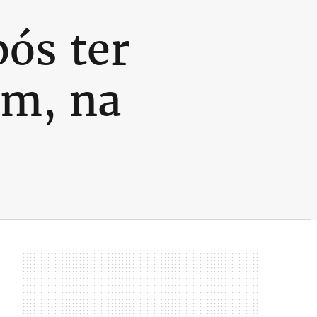
ós ter
em, na