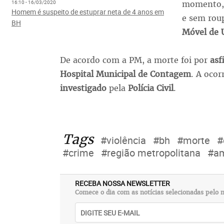
momento,
16:10 - 16/03/2020
Homem é suspeito de estuprar neta de 4 anos em
e sem rou
BH
Móvel de 
De acordo com a PM, a morte foi por
asf
Hospital Municipal de Contagem
. A ocor
investigado
pela
Polícia Civil
.
Tags
#violência
#bh
#morte
#
#crime
#região metropolitana
#am
RECEBA NOSSA NEWSLETTER
Comece o dia com as notícias selecionadas pelo n