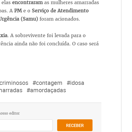
 elas
encontraram
as mulheres amarradas
pas. A
PM
e o
Serviço de Atendimento
Urgência (Samu)
foram acionados.
ixia
. A sobrevivente foi levada para o
rência ainda não foi concluída. O caso será
criminosos
#contagem
#idosa
arradas
#amordaçadas
osso editor
RECEBER