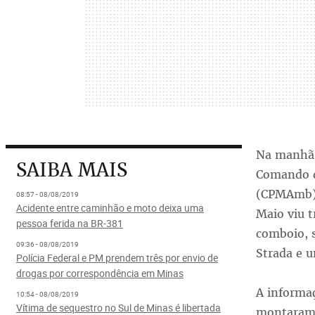
Na manhã 
SAIBA MAIS
Comando d
(CPMAmb) 
08:57 - 08/08/2019
Acidente entre caminhão e moto deixa uma
Maio viu t
pessoa ferida na BR-381
comboio, 
09:36 - 08/08/2019
Strada e u
Polícia Federal e PM prendem três por envio de
drogas por correspondência em Minas
A informaç
10:54 - 08/08/2019
Vítima de sequestro no Sul de Minas é libertada
montaram u