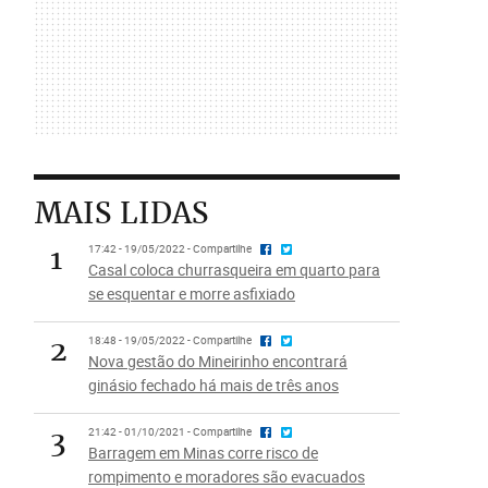
MAIS LIDAS
1
17:42 - 19/05/2022 - Compartilhe
Casal coloca churrasqueira em quarto para
se esquentar e morre asfixiado
2
18:48 - 19/05/2022 - Compartilhe
Nova gestão do Mineirinho encontrará
ginásio fechado há mais de três anos
3
21:42 - 01/10/2021 - Compartilhe
Barragem em Minas corre risco de
rompimento e moradores são evacuados