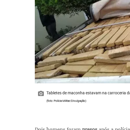
Tabletes de maconha estavam na carroceria 
(foto: Polícia Militar/Divulgação)
Dois homens foram
presos
após a políci