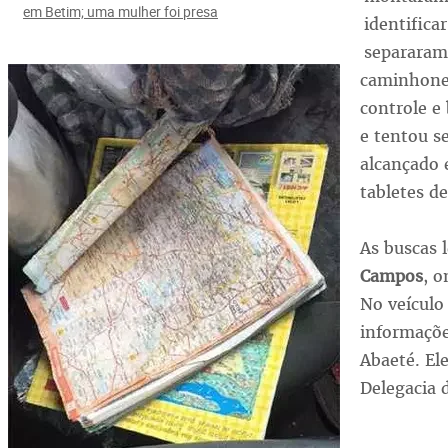
em Betim; uma mulher foi presa
identifica
separaram,
caminhonet
controle e
e tentou s
alcançado 
tabletes 
As buscas 
Campos
, o
No veículo
informaçõ
Abaeté. El
Delegacia d