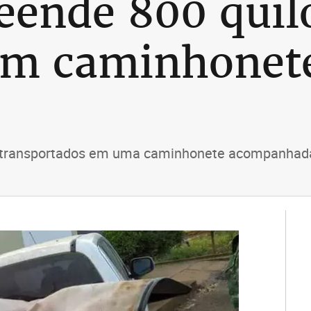
reende 800 quil
m caminhonet
 transportados em uma caminhonete acompanhada p