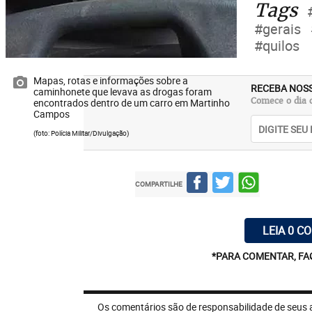
Tags
#gerais
#quilos
Mapas, rotas e informações sobre a
RECEBA NOS
caminhonete que levava as drogas foram
Comece o dia c
encontrados dentro de um carro em Martinho
Campos
(foto: Polícia Militar/Divulgação)
COMPARTILHE
LEIA 0 C
*PARA COMENTAR, FA
Os comentários são de responsabilidade de seus 