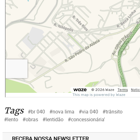
Tags
#br 040
#nova lima
#via 040
#trânsito
#lento
#obras
#lentidão
#concessionária'
RECEBA NOSSA NEWSLETTER