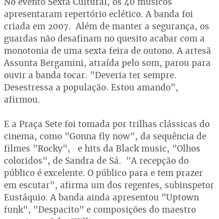
No evento Sexta Cultural, os 40 músicos
apresentaram repertório eclético. A banda foi
criada em 2007. Além de manter a segurança, os
guardas não desafinam no quesito acabar com a
monotonia de uma sexta feira de outono. A artesã
Assunta Bergamini, atraída pelo som, parou para
ouvir a banda tocar. "Deveria ter sempre.
Desestressa a população. Estou amando",
afirmou.
E a Praça Sete foi tomada por trilhas clássicas do
cinema, como "Gonna fly now", da sequência de
filmes "Rocky", e hits da Black music, "Olhos
coloridos", de Sandra de Sá. "A recepção do
público é excelente. O público para e tem prazer
em escutar", afirma um dos regentes, subinspetor
Eustáquio. A banda ainda apresentou "Uptown
funk", "Despacito" e composições do maestro