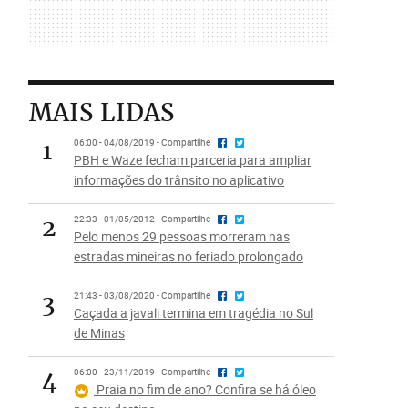
MAIS LIDAS
1
06:00 - 04/08/2019 - Compartilhe
PBH e Waze fecham parceria para ampliar
informações do trânsito no aplicativo
2
22:33 - 01/05/2012 - Compartilhe
Pelo menos 29 pessoas morreram nas
estradas mineiras no feriado prolongado
3
21:43 - 03/08/2020 - Compartilhe
Caçada a javali termina em tragédia no Sul
de Minas
4
06:00 - 23/11/2019 - Compartilhe
Praia no fim de ano? Confira se há óleo