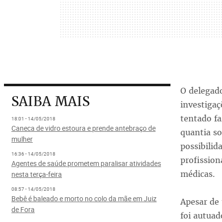
O delegado
SAIBA MAIS
investiga
tentado f
18:01 - 14/05/2018
Caneca de vidro estoura e prende antebraço de
quantia so
mulher
possibilid
16:36 - 14/05/2018
profission
Agentes de saúde prometem paralisar atividades
médicas.
nesta terça-feira
08:57 - 14/05/2018
Bebê é baleado e morto no colo da mãe em Juiz
Apesar de 
de Fora
foi autua