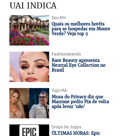
UAI INDICA
Sou BH
Quais os melhores hotéis
para se hospedar em Monte
Verde? Veja top 5
Fashionistando
Rare Beauty apresenta
Neutral Eye Collection no
Brasil
Tupi FM
Musa do Privacy diz que
Marrone pediu Pix de volta
após levar 'não'
Drops De Jogos
ÚLTIMAS HORAS: Epic